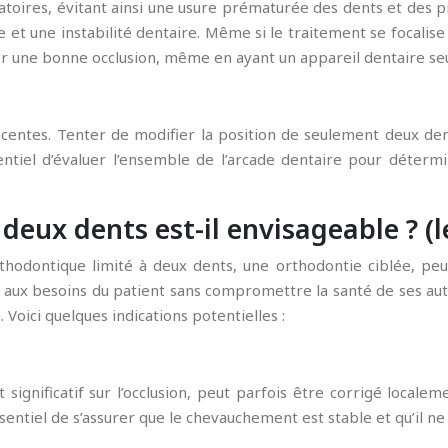
toires, évitant ainsi une usure prématurée des dents et des 
t une instabilité dentaire. Même si le traitement se focalise su
iser une bonne occlusion, même en ayant un appareil dentaire s
jacentes. Tenter de modifier la position de seulement deux d
entiel d’évaluer l’ensemble de l’arcade dentaire pour déterm
eux dents est-il envisageable ? (l
rthodontique limité à deux dents, une orthodontie ciblée, peut
aux besoins du patient sans compromettre la santé de ses autre
Voici quelques indications potentielles :
significatif sur l’occlusion, peut parfois être corrigé local
entiel de s’assurer que le chevauchement est stable et qu’il ne