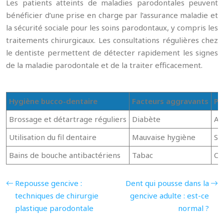
Les patients atteints de maladies parodontales peuvent
bénéficier d’une prise en charge par l’assurance maladie et
la sécurité sociale pour les soins parodontaux, y compris les
traitements chirurgicaux. Les consultations régulières chez
le dentiste permettent de détecter rapidement les signes
de la maladie parodontale et de la traiter efficacement.
Hygiène bucco-dentaire
Facteurs aggravants
Pr
Brossage et détartrage réguliers
Diabète
As
Utilisation du fil dentaire
Mauvaise hygiène
Sé
Bains de bouche antibactériens
Tabac
Co
Repousse gencive :
Dent qui pousse dans la
techniques de chirurgie
gencive adulte : est-ce
plastique parodontale
normal ?