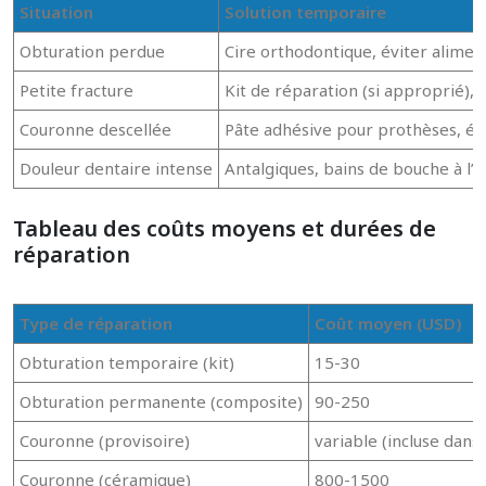
Situation
Solution temporaire
Obturation perdue
Cire orthodontique, éviter aliment
Petite fracture
Kit de réparation (si approprié), 
Couronne descellée
Pâte adhésive pour prothèses, év
Douleur dentaire intense
Antalgiques, bains de bouche à l’e
Tableau des coûts moyens et durées de
réparation
Type de réparation
Coût moyen (USD)
Obturation temporaire (kit)
15-30
Obturation permanente (composite)
90-250
Couronne (provisoire)
variable (incluse dans 
Couronne (céramique)
800-1500