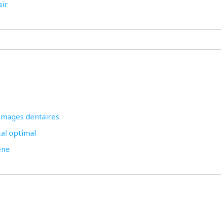
sir
mmages dentaires
cal optimal
ène