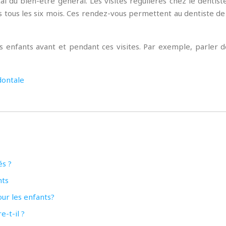
l du bien-être général. Les visites régulières chez le dentiste
s tous les six mois. Ces rendez-vous permettent au dentiste 
es enfants avant et pendant ces visites. Par exemple, parler 
dontale
és ?
nts
ur les enfants?
-t-il ?